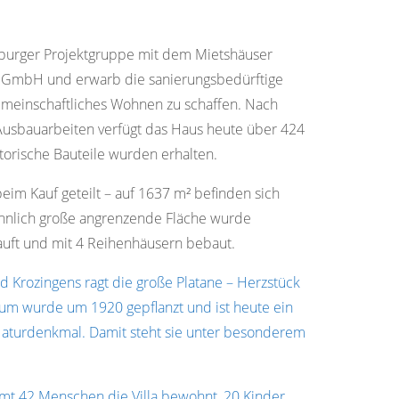
iburger Projektgruppe mit dem Mietshäuser
ra GmbH und erwarb die sanierungsbedürftige
gemeinschaftliches Wohnen zu schaffen. Nach
sbauarbeiten verfügt das Haus heute über 424
torische Bauteile wurden erhalten.
im Kauf geteilt – auf 1637 m² befinden sich
ähnlich große angrenzende Fläche wurde
kauft und mit 4 Reihenhäusern bebaut.
d Krozingens ragt die große Platane – Herzstück
um wurde um 1920 gepflanzt und ist heute ein
aturdenkmal. Damit steht sie unter besonderem
mt 42 Menschen die Villa bewohnt, 20 Kinder