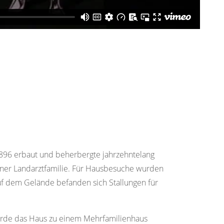
1896 erbaut und beherbergte jahrzehntelang
ner Landarztfamilie. Für Hausbesuche wurden
f dem Gelände befanden sich Stallungen für
urde das Haus zu einem Mehrfamilienhaus