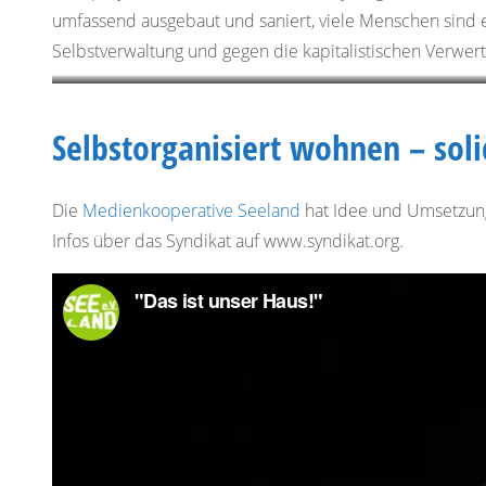
umfassend ausgebaut und saniert, viele Menschen sind ei
Selbstverwaltung und gegen die kapitalistischen Verw
Selbstorganisiert wohnen – soli
Die
Medienkooperative Seeland
hat Idee und Umsetzung 
Infos über das Syndikat auf www.syndikat.org.