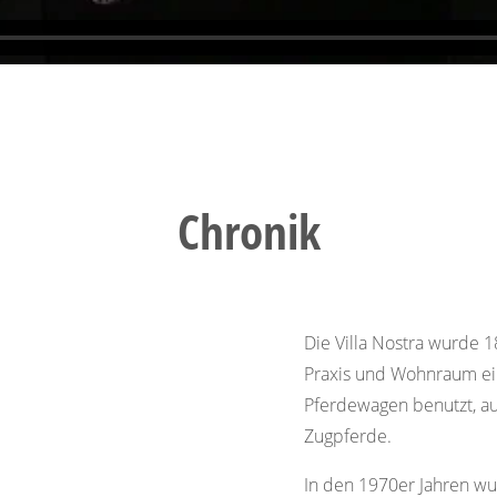
Chronik
Die Villa Nostra wurde 
Praxis und Wohnraum ei
Pferdewagen benutzt, au
Zugpferde.
In den 1970er Jahren w