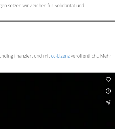
en setzen wir Zeichen für Solidarität und
unding finanziert und mit
cc-Lizenz
veröffentlicht. Mehr