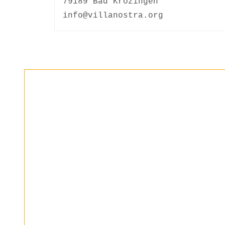
79189 Bad Krozingen
info@villanostra.org